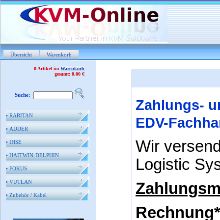
Übersicht
Warenkorb
0 Artikel im
Warenkorb
gesamt: 0,00 €
Suche:
Zahlungs- u
•
RARITAN
EDV-Fachha
•
ADDER
Wir versend
•
IHSE
•
HAITWIN-DELPHIN
Logistic Sy
•
FOKUS
•
VUTLAN
Zahlungsm
•
Zubehör / Kabel
Rechn