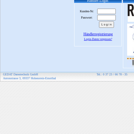
Händler-Login:
Kunden-Nr:
Passwort:
Händlerregistrierung
Login-Daten vergessen?
GEDAT Datentechnik GmbH
Tel.: 0 37 23 / 66 78 - 35
Antonstrasse 3, 09337 Hohenstein-Ernstthal