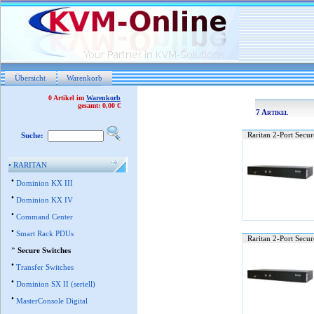
Übersicht
Warenkorb
0 Artikel im
Warenkorb
gesamt: 0,00 €
7 Artikel
Raritan 2-Port Secu
Suche:
•
RARITAN
•
Dominion KX III
•
Dominion KX IV
•
Command Center
•
Smart Rack PDUs
Raritan 2-Port Secu
»
Secure Switches
•
Transfer Switches
•
Dominion SX II (seriell)
•
MasterConsole Digital