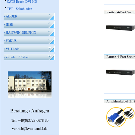
•
CAT5 Reach DVI HD
•
TFT - Schubladen
Raritan 4-Port Secu
•
ADDER
•
IHSE
•
HAITWIN-DELPHIN
•
FOKUS
•
VUTLAN
Raritan 4-Port Secu
•
Zubehör / Kabel
Anschlusskabel für
Beratung / Anfragen
Tel.: +49(0)3723-6678-35
vertrieb@kvm-handel.de