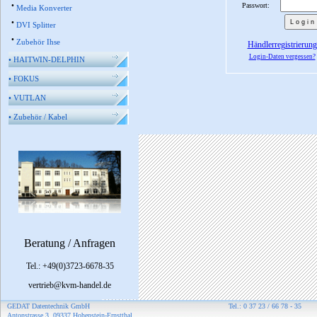
•
Passwort:
Media Konverter
•
DVI Splitter
•
Zubehör Ihse
Händlerregistrierung
Login-Daten vergessen?
•
HAITWIN-DELPHIN
•
FOKUS
•
VUTLAN
•
Zubehör / Kabel
Beratung / Anfragen
Tel.: +49(0)3723-6678-35
vertrieb@kvm-handel.de
GEDAT Datentechnik GmbH
Tel.: 0 37 23 / 66 78 - 35
Antonstrasse 3, 09337 Hohenstein-Ernstthal