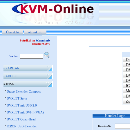
Übersicht
Warenkorb
0 Artikel im
Warenkorb
gesamt: 0,00 €
Suche:
Dr
DV
•
RARITAN
DV
DV
•
ADDER
DV
»
IHSE
IC
•
Me
Draco Extender Compact
DV
•
DVXi/ET Serie
Zu
•
DVXi/ET mit USB 2.0
•
DVXi/ET mit DVI-I (VGA)
Händler-Login:
•
DVXi/ET Quad-Head
•
ICRON USB-Extender
Kunden-Nr: