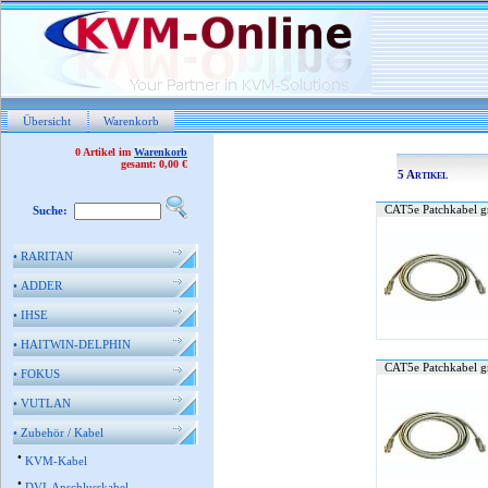
Übersicht
Warenkorb
0 Artikel im
Warenkorb
gesamt: 0,00 €
5 Artikel
CAT5e Patchkabel g
Suche:
•
RARITAN
•
ADDER
•
IHSE
•
HAITWIN-DELPHIN
CAT5e Patchkabel g
•
FOKUS
•
VUTLAN
•
Zubehör / Kabel
•
KVM-Kabel
•
DVI-Anschlusskabel