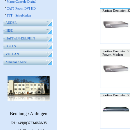
•
MasterConsole Digital
•
CAT5 Reach DVI HD
Raritan Dominion SX
•
TFT - Schubladen
•
ADDER
•
IHSE
•
HAITWIN-DELPHIN
•
FOKUS
Raritan Dominion SX
•
VUTLAN
Power, Modem
•
Zubehör / Kabel
Raritan Dominion SX
Beratung / Anfragen
Tel.: +49(0)3723-6678-35