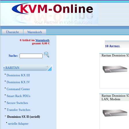
Übersicht
Warenkorb
0 Artikel im
Warenkorb
gesamt: 0,00 €
10 Artikel
Raritan Dominion SX
Suche:
•
RARITAN
•
Dominion KX III
•
Dominion KX IV
•
Command Center
•
Raritan Dominion SX
Smart Rack PDUs
LAN, Modem
•
Secure Switches
•
Transfer Switches
»
Dominion SX II (seriell)
•
serielle Adapter