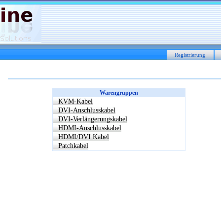
Registrierung
Warengruppen
KVM-Kabel
DVI-Anschlusskabel
DVI-Verlängerungskabel
HDMI-Anschlusskabel
HDMI/DVI Kabel
Patchkabel